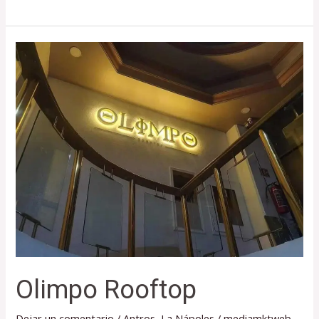
Olimpo
Rooftop
Olimpo Rooftop
Dejar un comentario
/
Antros
,
La Nápoles
/
mediamktweb