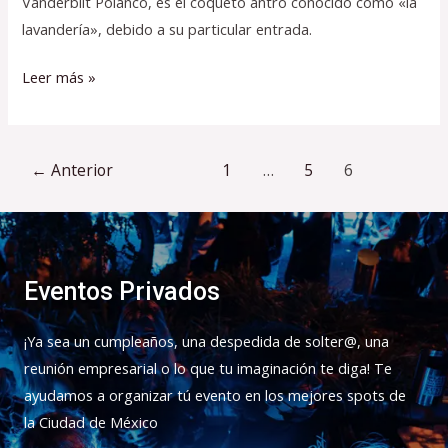
Vanderbilt Polanco, es el coqueto antro conocido como «la
lavandería», debido a su particular entrada.
Leer más »
←
Anterior
1
…
5
6
Eventos Privados
¡Ya sea un cumpleaños, una despedida de solter@, una
reunión empresarial o lo que tu imaginación te diga! Te
ayudamos a organizar tú evento en los mejores spots de
la Ciudad de México